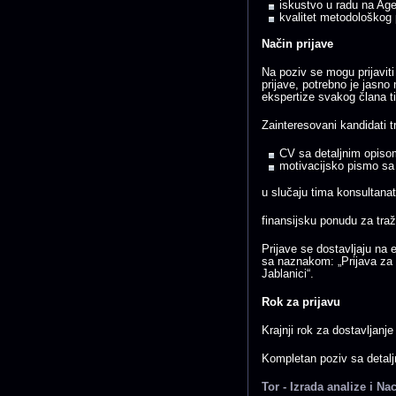
iskustvo u radu na Age
kvalitet metodološkog 
Način prijave
Na poziv se mogu prijaviti
prijave, potrebno je jasno
ekspertize svakog člana t
Zainteresovani kandidati tr
CV sa detaljnim opiso
motivacijsko pismo sa
u slučaju tima konsultanat
finansijsku ponudu za tra
Prijave se dostavljaju na 
sa naznakom: „Prijava za 
Jablanici“.
Rok za prijavu
Krajnji rok za dostavljanje
Kompletan poziv sa detal
Tor - Izrada analize i N