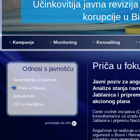
Kampanje
Monitoring
Konsalting
Priča u fok
Odnosi s javnošću
Saopštenja za javnost
Javni poziv za ang
Analize stanja rav
Priče u fokusu
Jablanica i pripre
Aktuelnosti
akcionog plana
CCI u medijima
Centri civilnih inicijativa
konsultanta/ice za izradu 
Jablanica i pripremu Nacr
povratak na vrh
Angažman se realizuje u o
sigurnosti u Bosni i Herce
izgradnju mira generalnog 