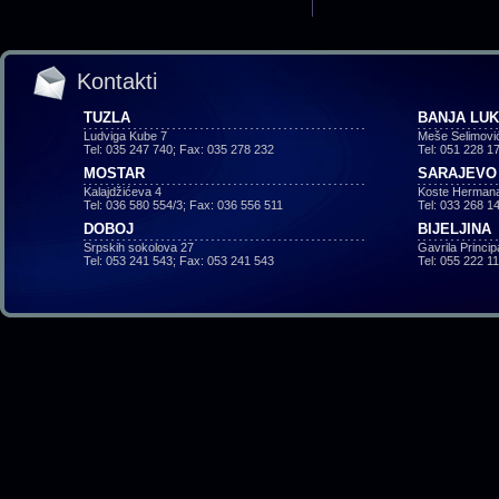
Kontakti
TUZLA
BANJA LU
Ludviga Kube 7
Meše Selimovi
Tel: 035 247 740; Fax: 035 278 232
Tel: 051 228 1
MOSTAR
SARAJEVO
Kalajdžićeva 4
Koste Hermana
Tel: 036 580 554/3; Fax: 036 556 511
Tel: 033 268 1
DOBOJ
BIJELJINA
Srpskih sokolova 27
Gavrila Princi
Tel: 053 241 543; Fax: 053 241 543
Tel: 055 222 1