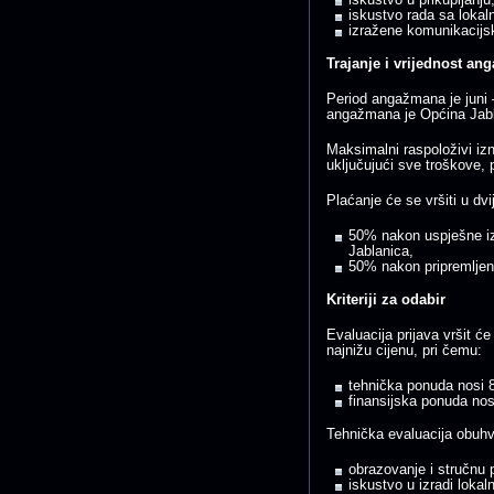
iskustvo rada sa loka
izražene komunikacijske
Trajanje i vrijednost a
Period angažmana je juni 
angažmana je Općina Jabl
Maksimalni raspoloživi i
uključujući sve troškove, 
Plaćanje će se vršiti u dvij
50% nakon uspješne iz
Jablanica,
50% nakon pripremljen
Kriteriji za odabir
Evaluacija prijava vršit ć
najnižu cijenu, pri čemu:
tehnička ponuda nosi 
finansijska ponuda no
Tehnička evaluacija obuhv
obrazovanje i stručnu 
iskustvo u izradi lokal