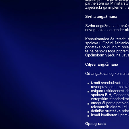
partnerstvu sa Ministarstv
zajednički ga implement
Svrha angažmana
Svrha angažmana je pružan
novog Lokalnog gender ak
Konsultant/ica će izraditi
spolova u Općini Jablanica
podataka po ključnim obla
te na osnovu toga pripre
Općinskom vijeću na usva
Ciljevi angažmana
Od angažovanog konsultan
izradi sveobuhvatnu i a
ravnopravnosti spolova
osigura usklađenost 
spolova BiH, Gender a
evropskim standardim
omogući participativan
relevantnih aktera i cil
definiše strateške prior
izradi kvalitetan i pri
Opseg rada