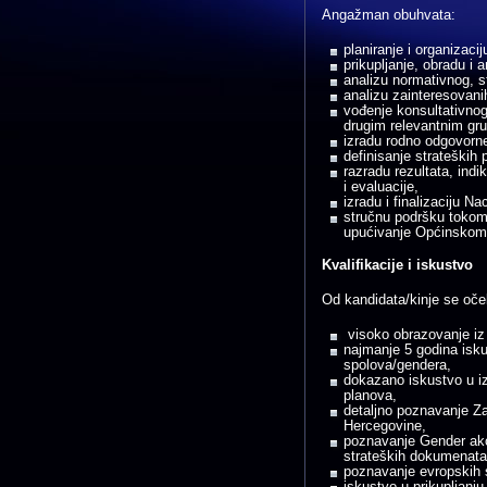
Angažman obuhvata:
planiranje i organizac
prikupljanje, obradu i a
analizu normativnog, st
analizu zainteresovani
vođenje konsultativnog
drugim relevantnim gr
izradu rodno odgovorne
definisanje strateških p
razradu rezultata, ind
i evaluacije,
izradu i finalizaciju N
stručnu podršku tokom
upućivanje Općinskom 
Kvalifikacije i iskustvo
Od kandidata/kinje se oče
visoko obrazovanje iz
najmanje 5 godina isk
spolova/gendera,
dokazano iskustvo u izr
planova,
detaljno poznavanje Z
Hercegovine,
poznavanje Gender akci
strateških dokumenata
poznavanje evropskih s
iskustvo u prikupljanju