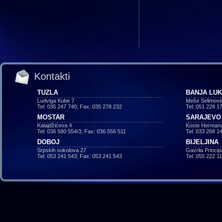
Kontakti
TUZLA
BANJA LU
Ludviga Kube 7
Meše Selimovi
Tel: 035 247 740; Fax: 035 278 232
Tel: 051 228 1
MOSTAR
SARAJEVO
Kalajdžićeva 4
Koste Hermana
Tel: 036 580 554/3; Fax: 036 556 511
Tel: 033 268 1
DOBOJ
BIJELJINA
Srpskih sokolova 27
Gavrila Princi
Tel: 053 241 543; Fax: 053 241 543
Tel: 055 222 1