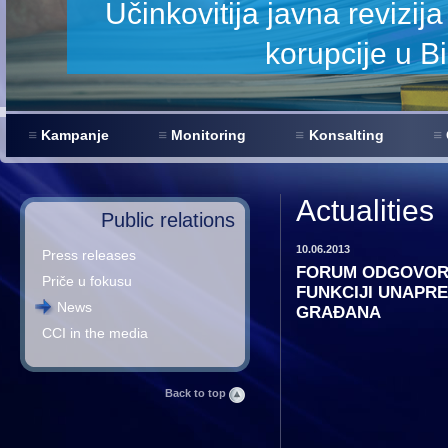
 smanjenje
Kampanje
Monitoring
Konsalting
Actualities
Public relations
10.06.2013
Press releases
FORUM ODGOVORN
Priče u fokusu
FUNKCIJI UNAPRE
News
GRAĐANA
CCI in the media
Back to top