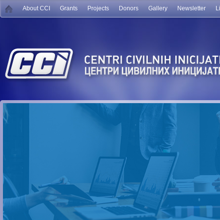
About CCI
Grants
Projects
Donors
Gallery
Newsletter
L