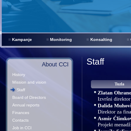
Kampanje
Monitoring
Konsalting
Staff
About CCI
History
Mission and vision
Tuzla
Staff
Zlatan Ohrano
Board of Directors
Izvršni direktor
Annual reports
Dalida Muhov
Direktor za fina
Finances
Asmir Ćlimko
Contacts
Projekt menadž
Job in CCI