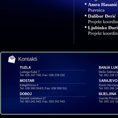
Amra Hasanić
Pravnica
Dalibor Đerić
Projekt koordin
Ljubinko Đuri
Projekt koordin
Kontakti
TUZLA
BANJA LU
Ludviga Kube 7
Meše Selimovi
Tel: 035 247 740; Fax: 035 278 232
Tel: 051 228 1
MOSTAR
SARAJEVO
Kalajdžićeva 4
Koste Hermana
Tel: 036 580 554/3; Fax: 036 556 511
Tel: 033 268 1
DOBOJ
BIJELJINA
Srpskih sokolova 27
Gavrila Princi
Tel: 053 241 543; Fax: 053 241 543
Tel: 055 222 1