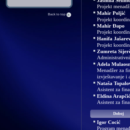
Jasmila Selimo
Projekt menadž
Mahir Poljić
Back to top
Projekt koordin
Mahir Đapo
Projekt koordin
Hanifa Jašarev
Projekt koordin
Zumreta Sijer
Administrativni
Adela Mulaos
Menadžer za fi
izvještavanje i 
Nataša Topalo
Asistent za fina
Eldina Arapči
Asistent za fina
Doboj
Igor Cocić
Program menad