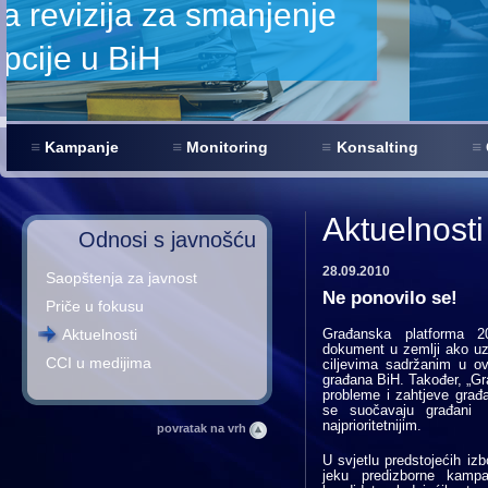
Kampanje
Monitoring
Konsalting
Aktuelnosti
Odnosi s javnošću
28.09.2010
Saopštenja za javnost
Ne ponovilo se!
Priče u fokusu
Aktuelnosti
Građanska platforma 200
dokument u zemlji ako uz
CCI u medijima
ciljevima sadržanim u o
građana BiH. Također, „G
probleme i zahtjeve građa
se suočavaju građani i
najprioritetnijim.
povratak na vrh
U svjetlu predstojećih izb
jeku predizborne kampa