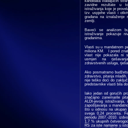
kandidata vladajućih stra
zavidne rezultate u to
istraživanja koje je prove
tzv. uspjehe vlasti i 
građana na iznalaženje r
zemlji.
Baveći se analizom bu
istraživanje pokazuje n
građanima.
Vlasti su u mandatnom per
miliona KM. I pored znat
vlast nije pokazala ni 
usmjeri na rješavanj
zdravstvenih usluga, rješa
Ako posmatramo budžetsk
zdravstvo, pitanja mladih,
nije teško doći do zaklju
predstavnike vlasti bila d
Iako jedan od gorućih pro
značajno zanemarile pit
ALDI-jevog istraživanja,
zapošljavanja u mandatno
što u odnosu na ukupan b
svega 0,24 procenta. Fe
periodu 2007.-2010. izdvo
1,7 % ukupnih četverogod
RS za iste namjene u ist