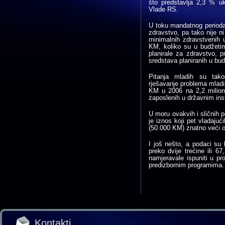
što predstavlja 2,3 % uk
Vlade RS.
U toku mandatnog perioda 
zdravstvo, pa tako nije ni
minimalnih zdravstvenih u
KM, koliko su u budžetim
planirale za zdravstvo, 
sredstava planiranih u bud
Pitanja mladih su tak
rješavanje problema mladi
KM u 2006 na 2,2 milion
zaposlenih u državnim ins
U moru ovakvih i sličnih p
je iznos koji pet vladaju
(50.000 KM) znatno veći o
I još nešto, a podaci su 
preko dvije trećine ili 
namjeravale ispuniti u p
predizbornim programima. 
Kontakti