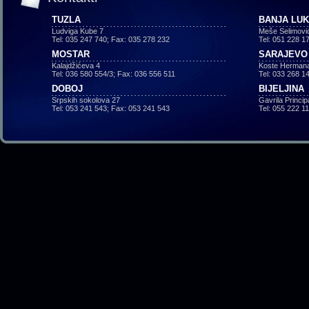
TUZLA
BANJA LU
Ludviga Kube 7
Meše Selimovi
Tel: 035 247 740; Fax: 035 278 232
Tel: 051 228 1
MOSTAR
SARAJEVO
Kalajdžićeva 4
Koste Hermana
Tel: 036 580 554/3; Fax: 036 556 511
Tel: 033 268 1
DOBOJ
BIJELJINA
Srpskih sokolova 27
Gavrila Princi
Tel: 053 241 543; Fax: 053 241 543
Tel: 055 222 1