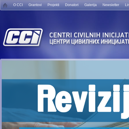
O CCI
Grantovi
Projekti
Donatori
Galerija
Newsletter
Li