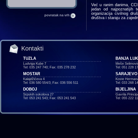
Već u ranim danima, CCI 
jedan od najpoznatijih t
organizacija civilnog dru
povratak na vrh
društva i staraju za zajed
Kontakti
TUZLA
BANJA LU
Ludviga Kube 7
Meše Selimovi
Tel: 035 247 740; Fax: 035 278 232
Tel: 051 228 1
MOSTAR
SARAJEVO
Kalajdžićeva 4
Koste Hermana
Tel: 036 580 554/3; Fax: 036 556 511
Tel: 033 268 1
DOBOJ
BIJELJINA
Srpskih sokolova 27
Gavrila Princi
Tel: 053 241 543; Fax: 053 241 543
Tel: 055 222 1