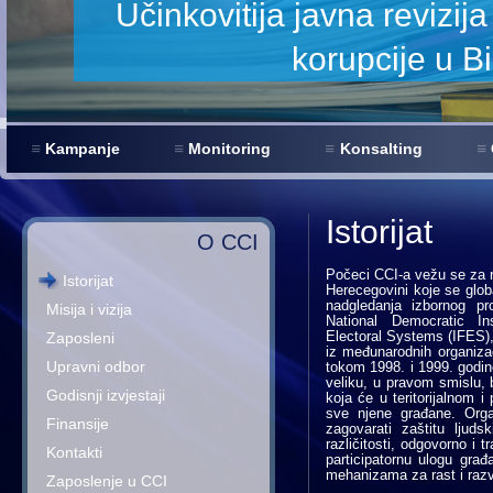
anjenje
Kampanje
Monitoring
Konsalting
Istorijat
O CCI
Počeci CCI-a vežu se za r
Istorijat
Herecegovini koje se globa
nadgledanja izbornog pr
Misija i vizija
National Democratic Ins
Zaposleni
Electoral Systems (IFES),
iz međunarodnih organiza
Upravni odbor
tokom 1998. i 1999. godine,
veliku, u pravom smislu,
Godisnji izvjestaji
koja će u teritorijalnom i
sve njene građane. Orga
Finansije
zagovarati zaštitu ljuds
različitosti, odgovorno i 
Kontakti
participatornu ulogu gra
mehanizama za rast i raz
Zaposlenje u CCI