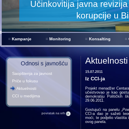
smanjenje
Kampanje
Monitoring
Konsalting
Aktuelnosti
Odnosi s javnošću
15.07.2011
Saopštenja za javnost
Iz CCI-ja
Priče u fokusu
Aktuelnosti
Projekt menadžer Centara c
učestvovao je kao gostu
CCI u medijima
demokratiju Političkih 
29.06.2011.
Gostujući na panelu „
Pow
povratak na vrh
CCI-a dao je sažeti teo
moći, te podjelio vlastit
ovog panela.