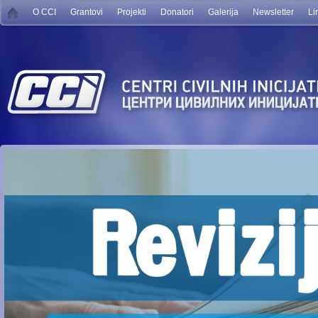
O CCI
Grantovi
Projekti
Donatori
Galerija
Newsletter
Li