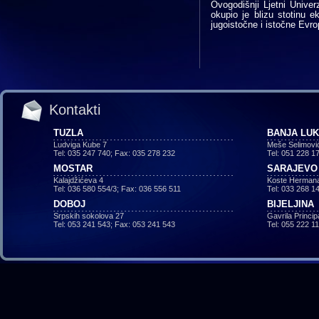
Ovogodišnji Ljetni Unive
okupio je blizu stotinu 
jugoistočne i istočne Evro
Kontakti
TUZLA
BANJA LU
Ludviga Kube 7
Meše Selimovi
Tel: 035 247 740; Fax: 035 278 232
Tel: 051 228 1
MOSTAR
SARAJEVO
Kalajdžićeva 4
Koste Hermana
Tel: 036 580 554/3; Fax: 036 556 511
Tel: 033 268 1
DOBOJ
BIJELJINA
Srpskih sokolova 27
Gavrila Princi
Tel: 053 241 543; Fax: 053 241 543
Tel: 055 222 1