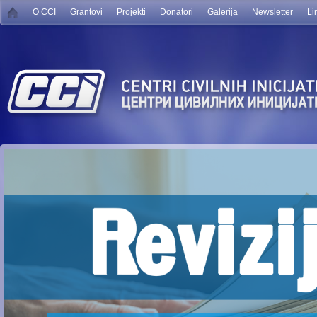
O CCI
Grantovi
Projekti
Donatori
Galerija
Newsletter
Li