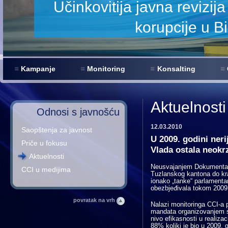
a smanjenje
Kampanje
Monitoring
Konsalting
Aktuelnosti
Odnosi s javnošću
12.03.2010
Saopštenja za javnost
U 2009. godini neri
Priče u fokusu
Vlada ostala neokr
Aktuelnosti
Neusvajanjem Dokumenta Ci
CCI u medijima
Tuzlanskog kantona do kra
ionako „tanke“ parlament
obezbjeđivala tokom 2009
povratak na vrh
Nalazi monitoringa CCI-a 
mandata organizovanjem st
nivo efikasnosti u realiz
88% koliki je bio u 2009. 