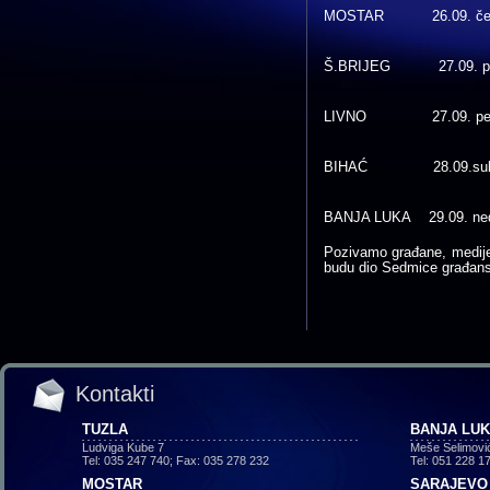
MOSTAR 26.09. četvrta
Š.BRIJEG 27.09. petak
LIVNO 27.09. petak 1
BIHAĆ 28.09.subota 
BANJA LUKA 29.09. nedje
Pozivamo građane, medije
budu dio Sedmice građan
Kontakti
TUZLA
BANJA LU
Ludviga Kube 7
Meše Selimovi
Tel: 035 247 740; Fax: 035 278 232
Tel: 051 228 1
MOSTAR
SARAJEVO