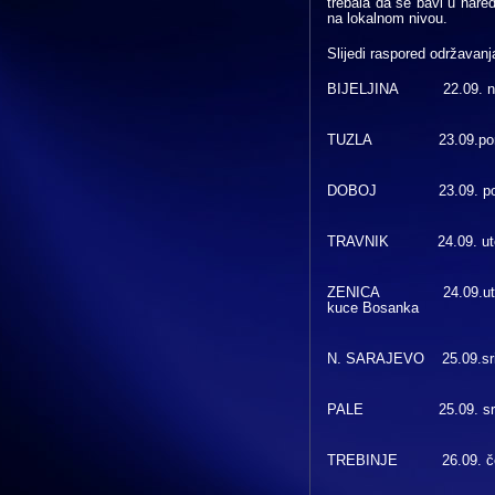
trebala da se bavi u nared
na lokalnom nivou.
Slijedi raspored održavanj
BIJELJINA 22.09. nedje
TUZLA 23.09.poned. 
DOBOJ 23.09. poned.
TRAVNIK 24.09. utorak
ZENICA 24.09.utorak 1
kuce Bosanka
N. SARAJEVO 25.09.srije
PALE 25.09. srijeda 
TREBINJE 26.09. četvrt