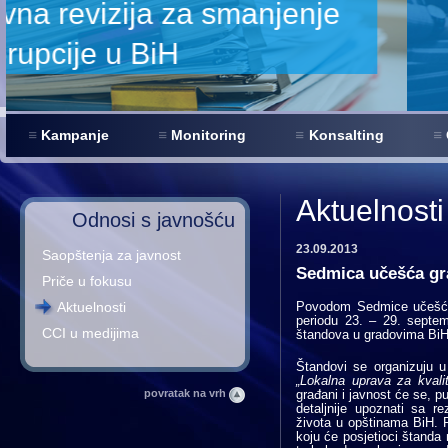
Kampanje
Monitoring
Konsalting
Aktuelnosti
Odnosi s javnošću
23.09.2013
Saopštenja za javnost
Sedmica učešća gra
Priče u fokusu
Aktuelnosti
Povodom Sedmice učešća 
periodu 23. – 29. septem
CCI u medijima
štandova u gradovima BiH
Štandovi se organizuju u 
„Lokalna uprava za kvali
povratak na vrh
građani i javnost će se, 
detaljnije upoznati sa re
života u opštinama BiH. Po
koju će posjetioci štanda 