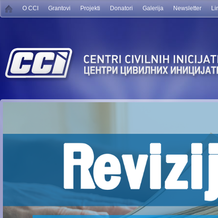
O CCI
Grantovi
Projekti
Donatori
Galerija
Newsletter
Li