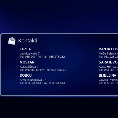
Kontakti
TUZLA
BANJA LU
Ludviga Kube 7
Meše Selimovi
Tel: 035 247 740; Fax: 035 278 232
Tel: 051 228 1
MOSTAR
SARAJEVO
Kalajdžićeva 4
Koste Hermana
Tel: 036 580 554/3; Fax: 036 556 511
Tel: 033 268 1
DOBOJ
BIJELJINA
Srpskih sokolova 27
Gavrila Princi
Tel: 053 241 543; Fax: 053 241 543
Tel: 055 222 1