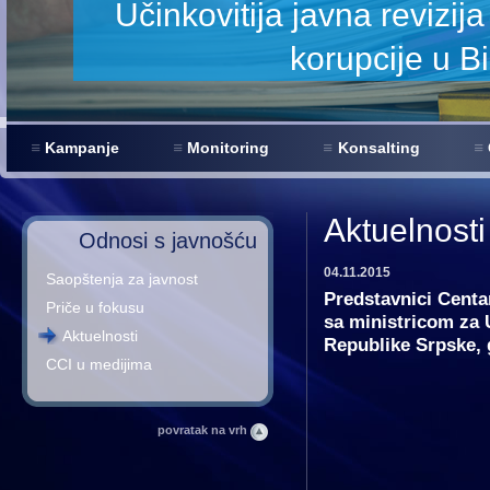
 smanjenje
Kampanje
Monitoring
Konsalting
Aktuelnosti
Odnosi s javnošću
04.11.2015
Saopštenja za javnost
Predstavnici Centar
Priče u fokusu
sa ministricom za 
Aktuelnosti
Republike Srpske,
CCI u medijima
povratak na vrh