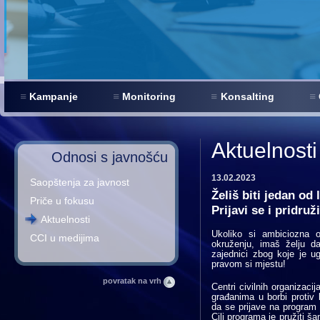
Kampanje
Monitoring
Konsalting
Aktuelnosti
Odnosi s javnošću
13.02.2023
Saopštenja za javnost
Želiš biti jedan od 
Priče u fokusu
Prijavi se i pridruž
Aktuelnosti
Ukoliko si ambiciozna 
CCI u medijima
okruženju, imaš želju da
zajednici zbog koje je u
pravom si mjestu!
povratak na vrh
Centri civilnih organizac
građanima u borbi protiv
da se prijave na program z
Cilj programa je pružiti 