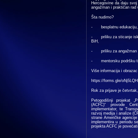
Hercegovine da daju svoj 
angažman i praktičan rad u
Šta nudimo?
-
besplatnu edukaciju,
-
priliku za sticanje i
BiH,
-
priliku za angažman
-
mentorsku podršku 
Više informacija i obrazac
https://forms.gle/oNj5
Rok za prijave je četvrtak
Petogodišnji projekat „
(ACFC)“ provode Centri
implementator, te Transp
razvoj medija i analize (C
strane Američke agencije
implementira u periodu s
projekta ACFC je povećati