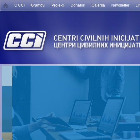
O CCI
Grantovi
Projekti
Donatori
Galerija
Newsletter
Li