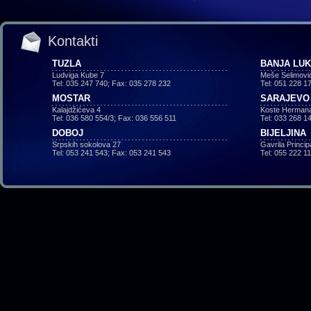
Kontakti
TUZLA
BANJA LU
Ludviga Kube 7
Meše Selimovi
Tel: 035 247 740; Fax: 035 278 232
Tel: 051 228 1
MOSTAR
SARAJEVO
Kalajdžićeva 4
Koste Hermana
Tel: 036 580 554/3; Fax: 036 556 511
Tel: 033 268 1
DOBOJ
BIJELJINA
Srpskih sokolova 27
Gavrila Princi
Tel: 053 241 543; Fax: 053 241 543
Tel: 055 222 1